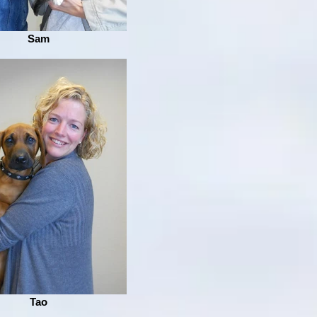
Sam
Tao