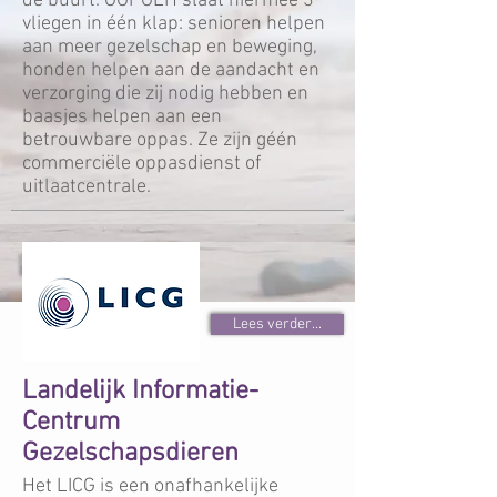
de buurt. OOPOEH slaat hiermee 3
vliegen in één klap: senioren helpen
aan meer gezelschap en beweging,
honden helpen aan de aandacht en
verzorging die zij nodig hebben en
baasjes helpen aan een
betrouwbare oppas. Ze zijn géén
commerciële oppasdienst of
uitlaatcentrale.
Lees verder...
Landelijk Informatie-
Centrum
Gezelschapsdieren
Het LICG is een onafhankelijke