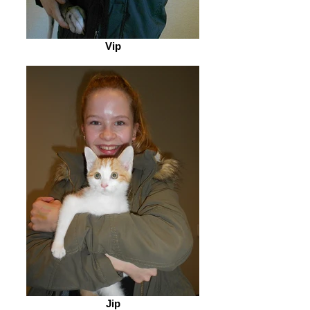
Vip
Jip