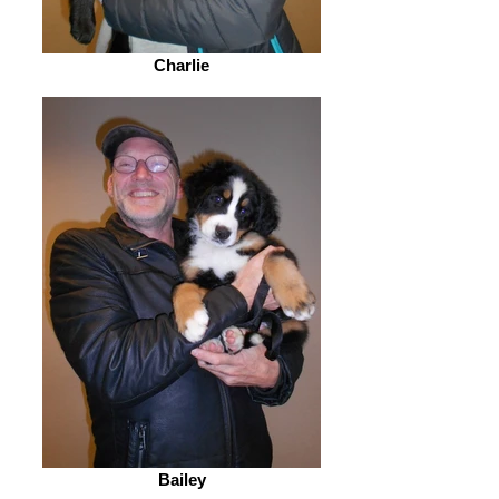
Charlie
Bailey