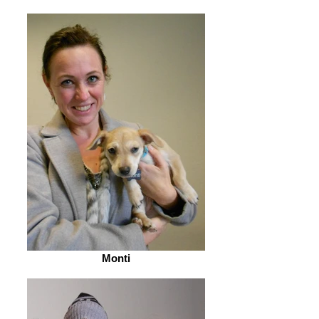
Monti