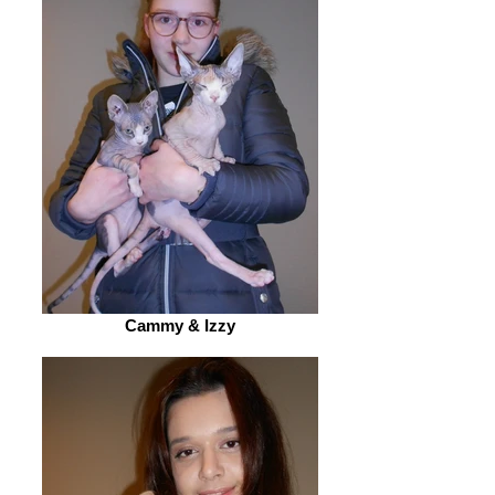
Cammy & Izzy