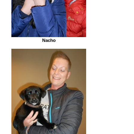
Nacho