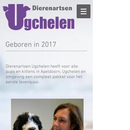
Geboren in 2017
Dierenartsen Ugchelen heeft voor alle
pups en kittens in Apeldoorn, Ugchelen en
omgeving een compleet pakket voor het
eerste levensjaar.